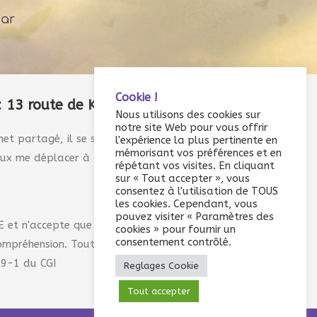
par
Cookie !
:
13 route de Kerné 56170 Quiberon
Nous utilisons des cookies sur
notre site Web pour vous offrir
et partagé, il se situe à l'étage et ne bénéficie
l'expérience la plus pertinente en
mémorisant vos préférences et en
eux me déplacer à domicile sur demande.
répétant vos visites. En cliquant
sur « Tout accepter », vous
consentez à l'utilisation de TOUS
les cookies. Cependant, vous
pouvez visiter « Paramètres des
E et n'accepte que les règlements en espèce ou
cookies » pour fournir un
consentement contrôlé.
ompréhension. Toute prestation réalisée est due.
59-1 du CGI
Reglages Cookie
Tout accepter