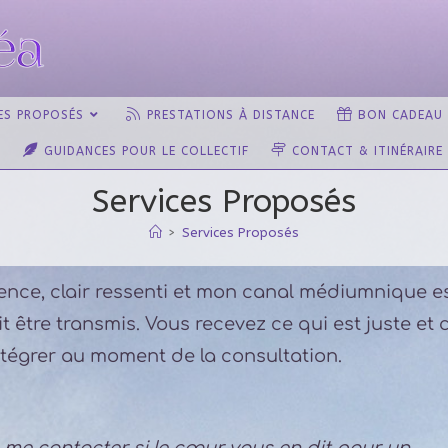
ES PROPOSÉS
PRESTATIONS À DISTANCE
BON CADEAU
GUIDANCES POUR LE COLLECTIF
CONTACT & ITINÉRAIRE
Services Proposés
>
Services Proposés
ience, clair ressenti et mon canal médiumnique e
it être transmis. Vous recevez ce qui est juste et 
tégrer au moment de la consultation.