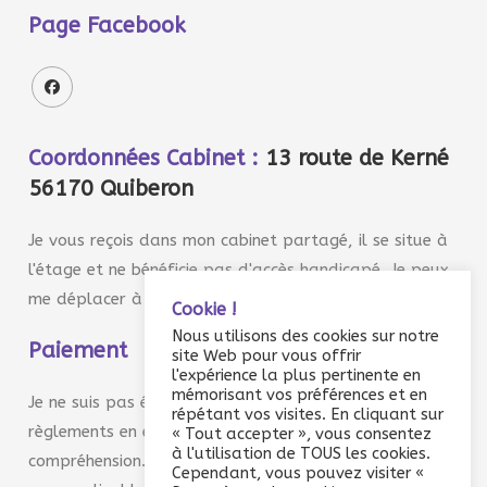
Page Facebook
Coordonnées Cabinet :
13 route de Kerné
56170 Quiberon
Je vous reçois dans mon cabinet partagé, il se situe à
l'étage et ne bénéficie pas d'accès handicapé. Je peux
me déplacer à domicile sur demande.
Cookie !
Nous utilisons des cookies sur notre
Paiement
site Web pour vous offrir
l'expérience la plus pertinente en
mémorisant vos préférences et en
Je ne suis pas équipée de TPE et n'accepte que les
répétant vos visites. En cliquant sur
règlements en espèce ou par chèque. Merci de votre
« Tout accepter », vous consentez
à l'utilisation de TOUS les cookies.
compréhension. Toute prestation réalisée est due. TVA
Cependant, vous pouvez visiter «