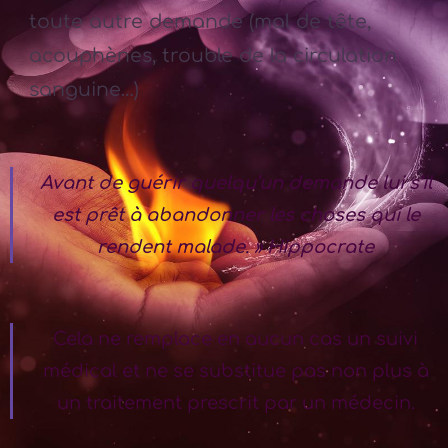
toute autre demande (mal de tête,
acouphènes, trouble de la circulation
sanguine…)
Avant de guérir quelqu’un demande lui s’il
est prêt à abandonner les choses qui le
rendent malade. » Hippocrate
Cela ne remplace en aucun cas un suivi
médical et ne se substitue pas non plus à
un traitement prescrit par un médecin.