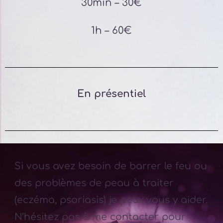
30min – 30€
1h – 60€
En présentiel
Si vous avez besoin de barrer le feu ou
des problèmes de peau à traiter
(eczéma, psoriasis) je peux vous y aider.
N’hésitez pas à me contacter pour