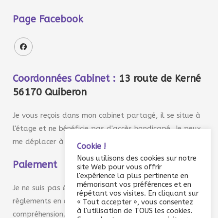
Page Facebook
Coordonnées Cabinet :
13 route de Kerné
56170 Quiberon
Je vous reçois dans mon cabinet partagé, il se situe à
l'étage et ne bénéficie pas d'accès handicapé. Je peux
me déplacer à domicile sur demande.
Cookie !
Nous utilisons des cookies sur notre
Paiement
site Web pour vous offrir
l'expérience la plus pertinente en
mémorisant vos préférences et en
Je ne suis pas équipée de TPE et n'accepte que les
répétant vos visites. En cliquant sur
règlements en espèce ou par chèque. Merci de votre
« Tout accepter », vous consentez
à l'utilisation de TOUS les cookies.
compréhension. Toute prestation réalisée est due. TVA