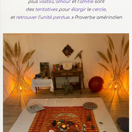
plus
vaste
.L’
amour
et l’
amitié
sont
des
tentatives
pour
élargir
le
cercle
,
et
retrouver
l’
unité
perdue
. » Proverbe amérindien